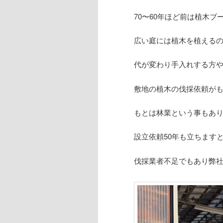
70〜60年ほど前は植木ブ
広い庭には植木を植える
代が変わり手入れする方
敷地の植木の伐採依頼が
もとは林業という事もあ
設立依頼50年も立ちます
伐採業者不足でもあり弊