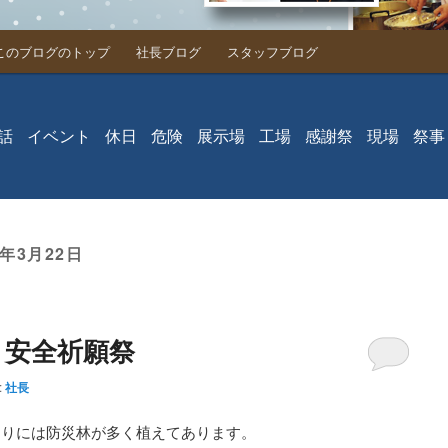
このブログのトップ
社長ブログ
スタッフブログ
動
話
イベント
休日
危険
展示場
工場
感謝祭
現場
祭事
5年3月22日
と安全祈願祭
:
社長
周りには防災林が多く植えてあります。