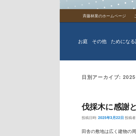
メインメニュー
斉藤林業のホームページ
メインコンテンツへ移
サブコンテンツへ移動
お庭
その他
ためになる
日別アーカイブ:
202
伐採木に感謝
投稿日時:
2025年3月22日
投稿者
田舎の敷地は広く建物の