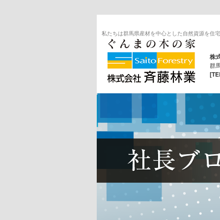
私たちは群馬県産材を中心とした自然資源を住宅
株
群馬
[TE
ブログ 群馬 自然素材でつくる注
文住宅・建て替え・リフォーム