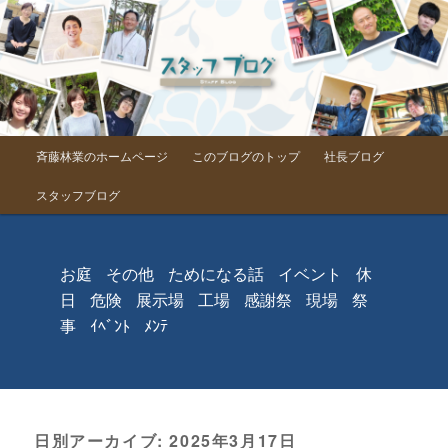
メインメニュー
斉藤林業のホームページ
このブログのトップ
社長ブログ
メインコンテンツへ移動
サブコンテンツへ移動
スタッフブログ
お庭
その他
ためになる話
イベント
休
日
危険
展示場
工場
感謝祭
現場
祭
事
ｲﾍﾞﾝﾄ
ﾒﾝﾃ
日別アーカイブ:
2025年3月17日