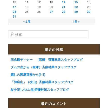
10
11
12
13
14
15
16
17
18
19
20
21
22
23
24
25
26
27
28
29
30
31
« 2月
4月 »
検索
最近の投稿
記念日ディナー （髙橋）斉藤林業スタッフブログ
ダムの底から（飯塚）斉藤林業スタッフブログ
癒しの家庭菜園から(1-3)
「御座山」（横山）斉藤林業スタッフブログ
影を楽しむ(土屋)斉藤林業スタッフブログ
最近のコメント