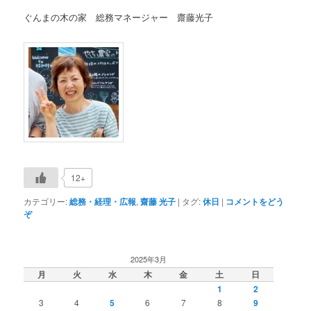
ぐんまの木の家 総務マネージャー 齋藤光子
12+
カテゴリー:
総務・経理・広報
,
齋藤 光子
|
タグ:
休日
|
コメントをどう
ぞ
2025年3月
月
火
水
木
金
土
日
1
2
3
4
5
6
7
8
9