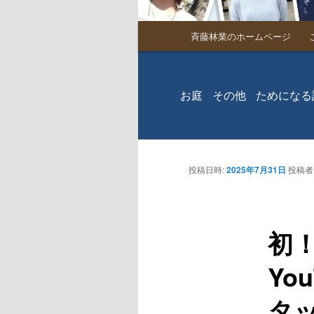
メインメニュー
斉藤林業のホームページ
メインコンテンツへ移
お庭
その他
ためになる
投稿日時:
2025年7月31日
投稿者
初
Yo
タ