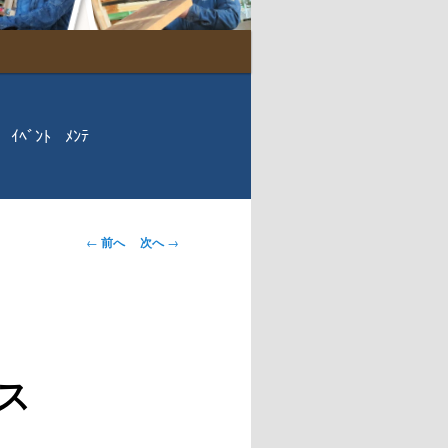
ｲﾍﾞﾝﾄ
ﾒﾝﾃ
投稿ナビゲー
←
前へ
次へ
→
ション
業ス