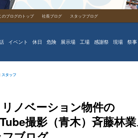
このブログのトップ
社長ブログ
スタッフブログ
動
話
イベント
休日
危険
展示場
工場
感謝祭
現場
祭事
:
スタッフ
！リノベーション物件の
uTube撮影（青木）斉藤林
ッフブログ