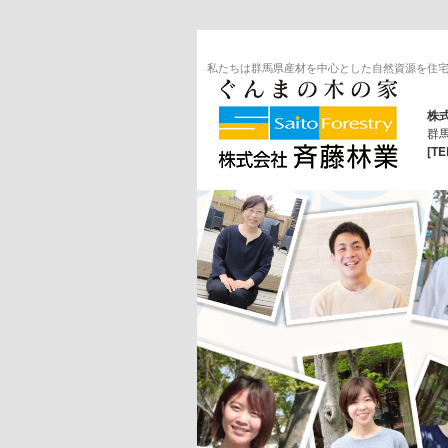
私たちは群馬県産材を中心とした自然資源を住宅
株
群馬
[TE
ブログ 群馬 自然素材でつくる注
文住宅・建て替え・リフォーム