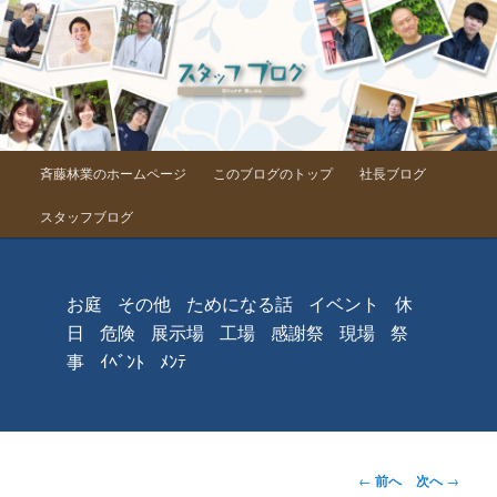
メインメニュー
斉藤林業のホームページ
このブログのトップ
社長ブログ
メインコンテンツへ移動
スタッフブログ
お庭
その他
ためになる話
イベント
休
日
危険
展示場
工場
感謝祭
現場
祭
事
ｲﾍﾞﾝﾄ
ﾒﾝﾃ
投稿ナビゲーシ
←
前へ
次へ
→