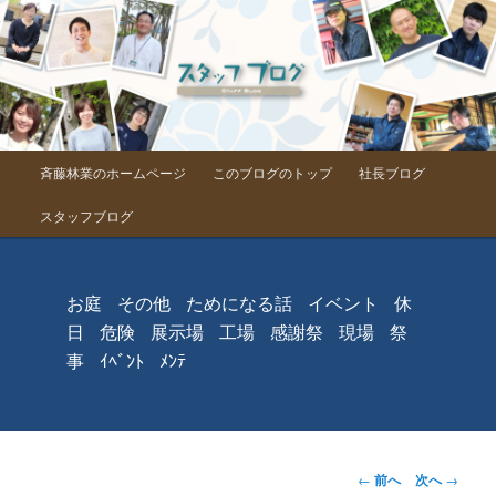
メインメニュー
斉藤林業のホームページ
このブログのトップ
社長ブログ
メインコンテンツへ移動
スタッフブログ
お庭
その他
ためになる話
イベント
休
日
危険
展示場
工場
感謝祭
現場
祭
事
ｲﾍﾞﾝﾄ
ﾒﾝﾃ
投稿ナビゲーシ
←
前へ
次へ
→