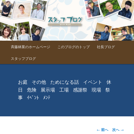
メインメニュー
斉藤林業のホームページ
このブログのトップ
社長ブログ
メインコンテンツへ移動
スタッフブログ
お庭
その他
ためになる話
イベント
休
日
危険
展示場
工場
感謝祭
現場
祭
事
ｲﾍﾞﾝﾄ
ﾒﾝﾃ
投稿ナビゲーシ
←
前へ
次へ
→