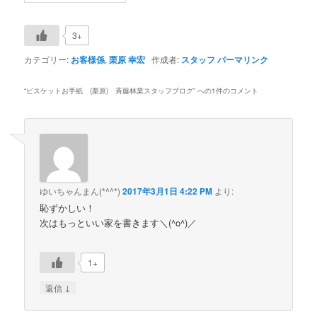
3+
カテゴリー:
お客様係
,
栗原 幸宏
作成者:
スタッフ
パーマリンク
“
ビスケットお手紙 (栗原) 斉藤林業スタッフブログ
” への1件のコメント
ゆいちゃんまん(*^^*)
2017年3月1日 4:22 PM
より:
恥ずかしい！
次はもっといい家を書きます＼(^o^)／
1+
↓
返信