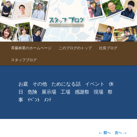
メインメニュー
斉藤林業のホームページ
このブログのトップ
社長ブログ
メインコンテンツへ移動
スタッフブログ
お庭
その他
ためになる話
イベント
休
日
危険
展示場
工場
感謝祭
現場
祭
事
ｲﾍﾞﾝﾄ
ﾒﾝﾃ
投稿ナビゲーシ
←
前へ
次へ
→