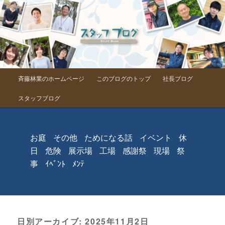
メインメニュー
斉藤林業のホームページ
このブログのトップ
社長ブログ
メインコンテンツへ移動
サブコンテンツへ移動
スタッフブログ
お庭
その他
ためになる話
イベント
休
日
危険
展示場
工場
感謝祭
現場
祭
事
ｲﾍﾞﾝﾄ
ﾒﾝﾃ
日別アーカイブ:
2025年11月2日