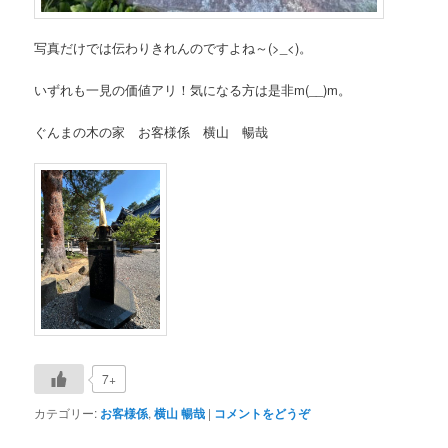
写真だけでは伝わりきれんのですよね～(>_<)。
いずれも一見の価値アリ！気になる方は是非m(__)m。
ぐんまの木の家 お客様係 横山 暢哉
7+
カテゴリー:
お客様係
,
横山 暢哉
|
コメントをどうぞ