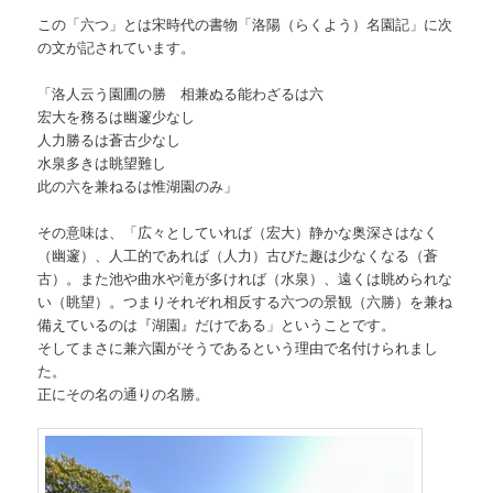
この「六つ」とは宋時代の書物「洛陽（らくよう）名園記」に次
の文が記されています。
「洛人云う園圃の勝 相兼ぬる能わざるは六
宏大を務るは幽邃少なし
人力勝るは蒼古少なし
水泉多きは眺望難し
此の六を兼ねるは惟湖園のみ」
その意味は、「広々としていれば（宏大）静かな奥深さはなく
（幽邃）、人工的であれば（人力）古びた趣は少なくなる（蒼
古）。また池や曲水や滝が多ければ（水泉）、遠くは眺められな
い（眺望）。つまりそれぞれ相反する六つの景観（六勝）を兼ね
備えているのは『湖園』だけである」ということです。
そしてまさに兼六園がそうであるという理由で名付けられまし
た。
正にその名の通りの名勝。