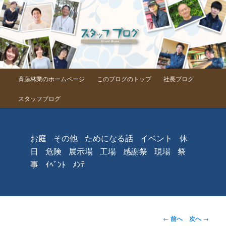
メインメニュー
斉藤林業のホームページ
このブログのトップ
社長ブログ
メインコンテンツへ移動
スタッフブログ
お庭
その他
ためになる話
イベント
休
日
危険
展示場
工場
感謝祭
現場
祭
事
ｲﾍﾞﾝﾄ
ﾒﾝﾃ
投稿ナビゲーシ
←
前へ
次へ
→